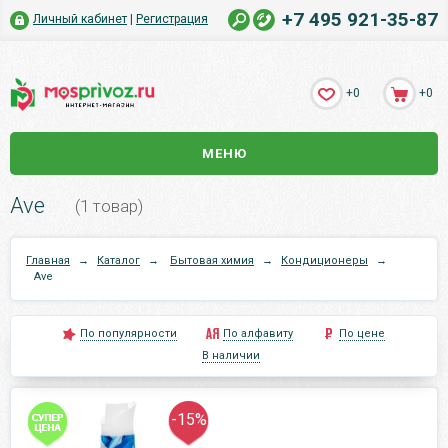
+7 495 921-35-87
Личный кабинет
|
Регистрация
+0
+0
МЕНЮ
Ave
(1 товар)
Главная
→
Каталог
→
Бытовая химия
→
Кондиционеры
→
Ave
По популярности
По алфавиту
По цене
В наличии
-15%