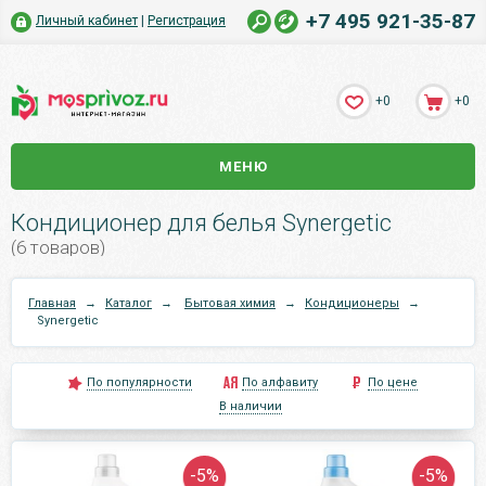
+7 495 921-35-87
Личный кабинет
|
Регистрация
+0
+0
МЕНЮ
Кондиционер для белья Synergetic
(6 товаров)
Главная
→
Каталог
→
Бытовая химия
→
Кондиционеры
→
Synergetic
По популярности
По алфавиту
По цене
В наличии
-5%
-5%