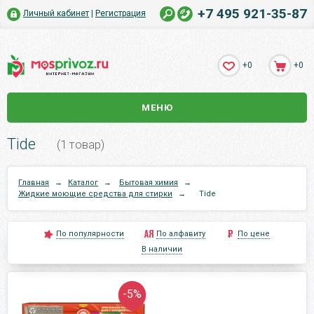
+7 495 921-35-87
Личный кабинет
|
Регистрация
+0
+0
МЕНЮ
Tide
(1 товар)
Главная
→
Каталог
→
Бытовая химия
→
Жидкие моющие средства для стирки
→
Tide
По популярности
По алфавиту
По цене
В наличии
-5%