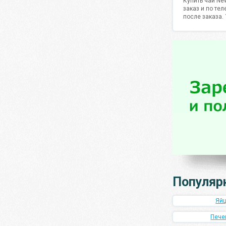
Купить чай Ne
заказ и по те
после заказа.
Популяр
Яй
Пече