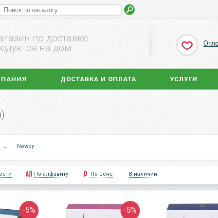
агазин по доставке
Отл
одуктов на дом
МПАНИЯ
ДОСТАВКА И ОПЛАТА
УСЛУГИ
в)
→
Newby
ости
По алфавиту
По цене
В наличии
-5%
-5%