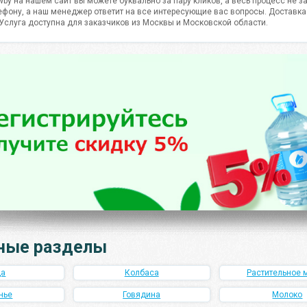
wby на нашем сайт вы можете буквально за пару кликов, а весь процесс не 
лефону, а наш менеджер ответит на все интересующие вас вопросы. Достав
 Услуга доступна для заказчиков из Москвы и Московской области.
ные разделы
ца
Колбаса
Растительное 
нье
Говядина
Молоко