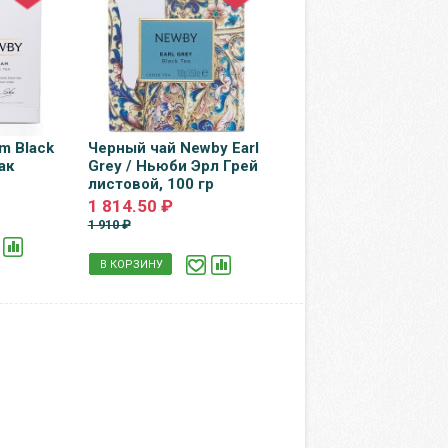
m Black
Черный чай Newby Earl
ак
Grey / Ньюби Эрл Грей
листовой, 100 гр
1 814.50 ₽
1 910 ₽
В КОРЗИНУ