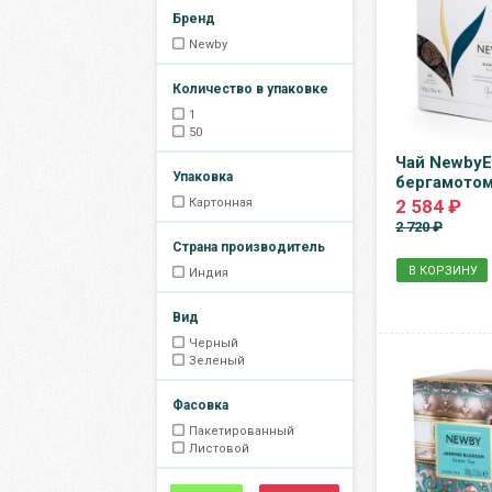
Бренд
Newby
Количество в упаковке
1
50
Чай NewbyEa
Упаковка
бергамотом
Картонная
2 584 ₽
2 720 ₽
Страна производитель
В КОРЗИНУ
Индия
Вид
Черный
Зеленый
Фасовка
Пакетированный
Листовой