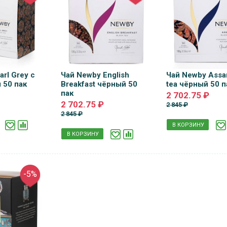
rl Grey с
Чай Newby English
Чай Newby Assa
 50 пак
Breakfast чёрный 50
tea чёрный 50 п
пак
2 702.75 ₽
2 702.75 ₽
2 845 ₽
2 845 ₽
В КОРЗИНУ
В КОРЗИНУ
-5%