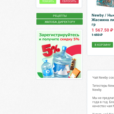
СБРОСИТЬ
ПОКАЗАТЬ
Newby / Нь
РЕЦЕПТЫ
Жасмина ли
ЖАЛОБА ДИРЕКТОРУ
гр
1 567.50 ₽
1 650 ₽
В КОРЗИНУ
Чай Newby сох
Титестеры New
Newby.
Мы не предлаг
года в год. Б
качество чая 