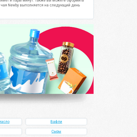
займет и пары минут. Также вы можете оформить
ка чая Newby выполняется на следующий день
масло
Вафли
Сыры