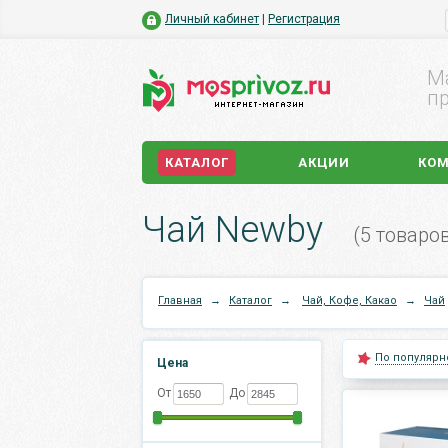
Личный кабинет
|
Регистрация
М
пр
КАТАЛОГ
АКЦИИ
КО
Чай Newby
(5 товаро
Главная
→
Каталог
→
Чай, Кофе, Какао
→
Чай
По популярн
Цена
От
До