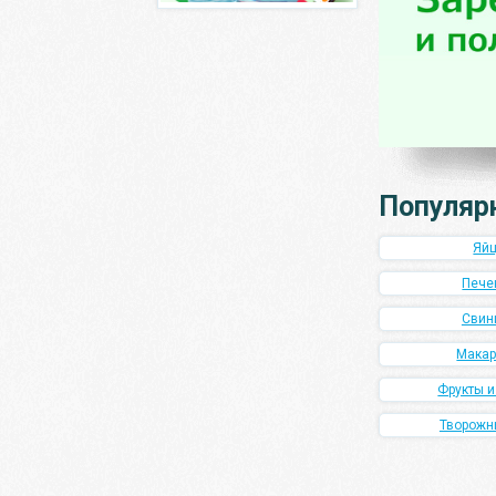
Популяр
Яй
Пече
Свин
Мака
Фрукты 
Творожн