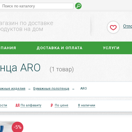
агазин по доставке
Отл
одуктов на дом
МПАНИЯ
ДОСТАВКА И ОПЛАТА
УСЛУГИ
нца ARO
(1 товар)
ажные изделия
→
Бумажные полотенца
→
ARO
ости
По алфавиту
По цене
В наличии
-5%