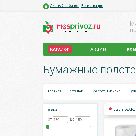
Личный кабинет
|
Регистрация
М
пр
КАТАЛОГ
АКЦИИ
КО
Бумажные полоте
Главная
→
Каталог
→
Красота, Гигиена
→
Бум
По популярн
Цена
От
До