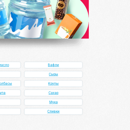
масло
Вафли
Сыры
олбасы
Крупы
упа
Сахар
Мука
Сливки