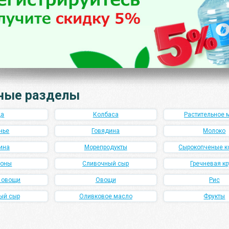
ные разделы
ца
Колбаса
Растительное 
нье
Говядина
Молоко
ина
Морепродукты
Сырокопченые к
роны
Сливочный сыр
Гречневая кр
и овощи
Овощи
Рис
ый сыр
Оливковое масло
Фрукты