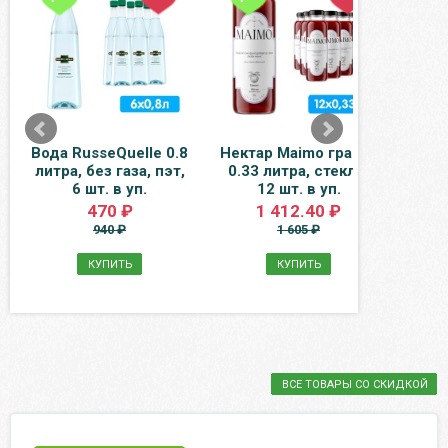
Вода RusseQuelle 0.8
Нектар Maimo гранат
Кон
литра, без газа, пэт,
0.33 литра, стекло,
бел
6 шт. в уп.
12 шт. в уп.
духи 
470 ₽
1 412.40 ₽
940 ₽
1 605 ₽
КУПИТЬ
КУПИТЬ
ВСЕ ТОВАРЫ СО СКИДКОЙ