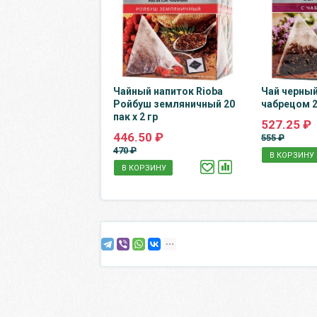
Чайный напиток Rioba
Чай черный
Ройбуш земляничный 20
чабрецом 20
пак х 2 гр
527.25 ₽
446.50 ₽
555 ₽
470 ₽
В КОРЗИНУ
В КОРЗИНУ