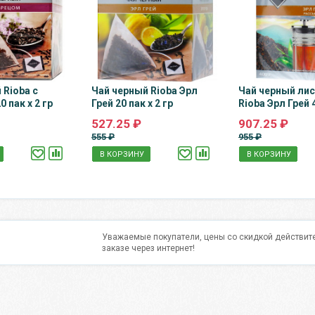
 Rioba с
Чай черный Rioba Эрл
Чай черный ли
 пак х 2 гр
Грей 20 пак х 2 гр
Rioba Эрл Грей 
527.25 ₽
907.25 ₽
555 ₽
955 ₽
В КОРЗИНУ
В КОРЗИНУ
Уважаемые покупатели, цены со скидкой действите
заказе через интернет!