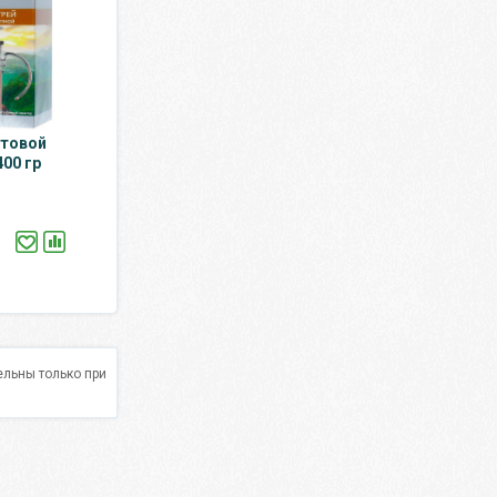
стовой
400 гр
льны только при