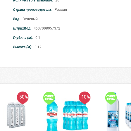
Количество в упаковке:
20
Страна производитель:
Россия
Вид:
Зеленый
ШтрихКод:
4607008957372
Глубина (м):
0.1
Высота (м):
0.12
-50%
-10%