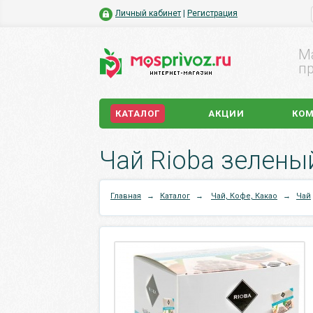
Личный кабинет
|
Регистрация
М
пр
КАТАЛОГ
АКЦИИ
КО
Чай Rioba зеленый
Главная
→
Каталог
→
Чай, Кофе, Какао
→
Чай