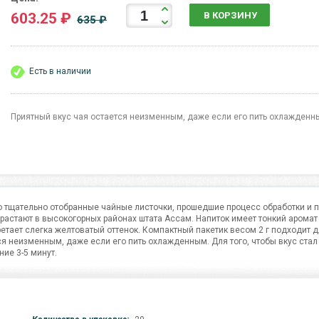
603.25 ₽
В КОРЗИНУ
635 ₽
Есть в наличии
Приятный вкус чая остается неизменным, даже если его пить охлажденн
о тщательно отобранные чайные листочки, прошедшие процесс обработки и 
растают в высокогорных районах штата Ассам. Напиток имеет тонкий аромат
тает слегка желтоватый оттенок. Компактный пакетик весом 2 г подходит д
ся неизменным, даже если его пить охлажденным. Для того, чтобы вкус ста
ние 3-5 минут.