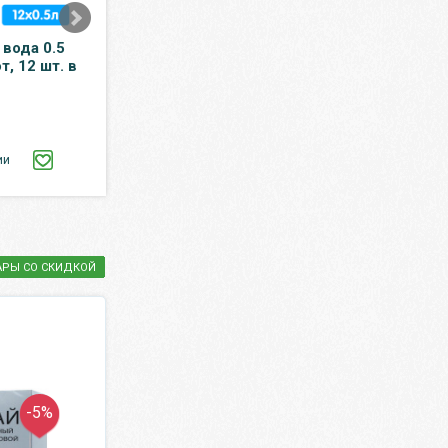
вода 0.5
Энергетический
Конфеты OZera F
т, 12 шт. в
напиток Good.uP
суфле банана в
Cola.Chocolate 0.33
шоколаде 125 г
литра, ж/б, 12 шт. в уп.
114.75 ₽
645 ₽
135 ₽
1 290 ₽
ии
КУПИТЬ
КУПИТЬ
АРЫ СО СКИДКОЙ
-5%