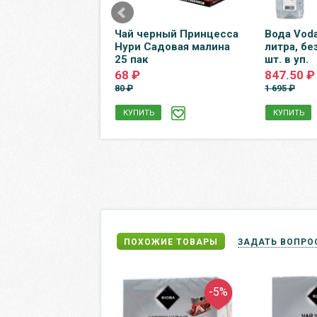
тво для стирки
Чай черный Принцесса
Вода Voda
 Восстановление
Нури Садовая малина
литра, без
етного 3 л
25 пак
шт. в уп.
.25 ₽
68 ₽
847.50 ₽
80 ₽
1 695 ₽
Ь
КУПИТЬ
КУПИТЬ
ПОХОЖИЕ ТОВАРЫ
ЗАДАТЬ ВОПРО
-5%