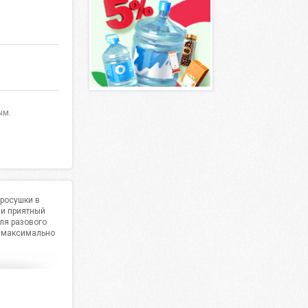
ым.
просушки в
 и приятный
ля разового
л максимально