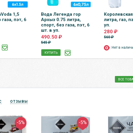
Voda 1,5
Вода Легенда гор
Королевская 
 газа, пэт, 6
Архыз 0.75 литра,
литра, газ, пэ
спорт, без газа, пэт, 6
уп.
шт. в уп.
280 ₽
490.50 ₽
560 ₽
545 ₽
Нет в налич
КУПИТЬ
ВСЕ ТОВ
С
ОТЗЫВЫ
-5%
-5%