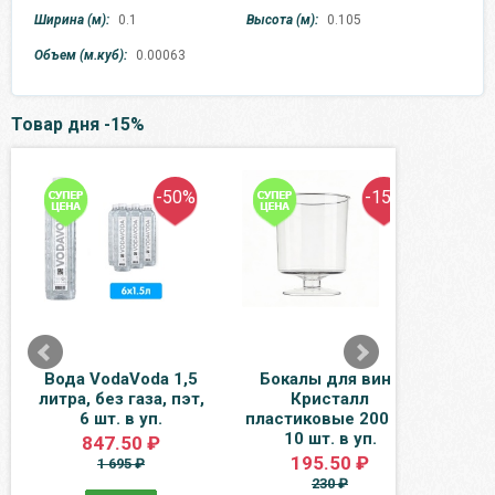
Ширина (м):
0.1
Высота (м):
0.105
Объем (м.куб):
0.00063
Товар дня -15%
-50%
-15%
Вода VodaVoda 1,5
Бокалы для вина
В
литра, без газа, пэт,
Кристалл
Байк
6 шт. в уп.
пластиковые 200 мл
пэ
10 шт. в уп.
847.50 ₽
195.50 ₽
1 695 ₽
230 ₽