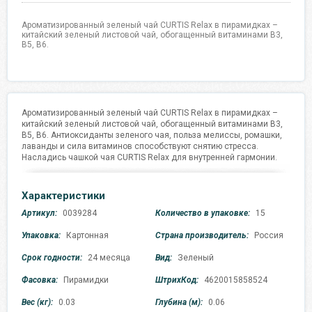
Ароматизированный зеленый чай CURTIS Relax в пирамидках –
китайский зеленый листовой чай, обогащенный витаминами В3,
В5, В6.
Ароматизированный зеленый чай CURTIS Relax в пирамидках –
китайский зеленый листовой чай, обогащенный витаминами В3,
В5, В6. Антиоксиданты зеленого чая, польза мелиссы, ромашки,
лаванды и сила витаминов способствуют снятию стресса.
Насладись чашкой чая CURTIS Relax для внутренней гармонии.
Характеристики
Артикул:
0039284
Количество в упаковке:
15
Упаковка:
Картонная
Страна производитель:
Россия
Срок годности:
24 месяца
Вид:
Зеленый
Фасовка:
Пирамидки
ШтрихКод:
4620015858524
Вес (кг):
0.03
Глубина (м):
0.06