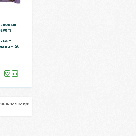
еиновый
Layers
нье с
ладом 60
льны только при