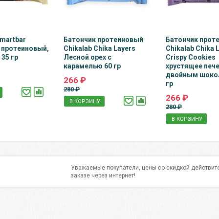
martbar
Батончик протеиновый
Батончик прот
o протеиновый,
Chikalab Chika Layers
Chikalab Chika 
35 гр
Лесной орех с
Crispy Cookies
карамелью 60 гр
хрустящее пече
двойным шоко
266 ₽
гр
280 ₽
266 ₽
В КОРЗИНУ
280 ₽
В КОРЗИНУ
Уважаемые покупатели, цены со скидкой действите
заказе через интернет!