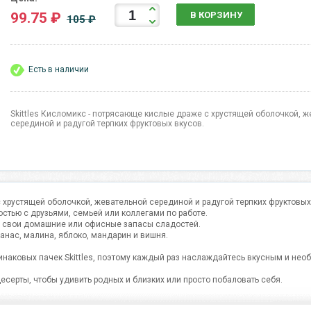
99.75 ₽
В КОРЗИНУ
105 ₽
Есть в наличии
Skittles Кисломикс - потрясающе кислые драже с хрустящей оболочкой, 
серединой и радугой терпких фруктовых вкусов.
с хрустящей оболочкой, жевательной серединой и радугой терпких фруктовых
остью с друзьями, семьей или коллегами по работе.
ите свои домашние или офисные запасы сладостей.
ананас, малина, яблоко, мандарин и вишня.
динаковых пачек Skittles, поэтому каждый раз наслаждайтесь вкусным и не
десерты, чтобы удивить родных и близких или просто побаловать себя.