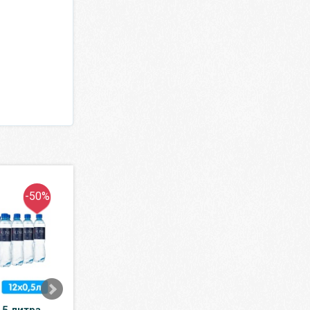
-50%
-12%