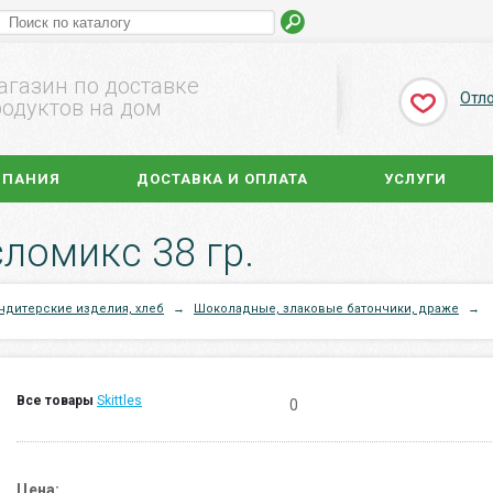
агазин по доставке
Отл
одуктов на дом
МПАНИЯ
ДОСТАВКА И ОПЛАТА
УСЛУГИ
сломикс 38 гр.
ндитерские изделия, хлеб
→
Шоколадные, злаковые батончики, драже
→
Все товары
Skittles
0
Цена: