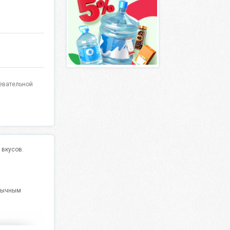
жевательной
 вкусов.
обычным