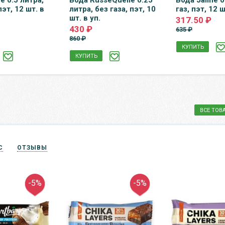
e 0.5 литра,
Вода RusseQuelle 0.25
Вода Jaline 0
пэт, 12 шт. в
литра, без газа, пэт, 10
газ, пэт, 12 ш
шт. в уп.
317.50 ₽
430 ₽
635 ₽
860 ₽
КУПИТЬ
КУПИТЬ
ВСЕ ТОВ
С
ОТЗЫВЫ
-5%
-5%