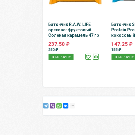
Батончик R.A.W. LIFE
Батончик S
орехово-фруктовый
Protein Pr
Соленая карамель 47 гр
кокосовый 
237.50 ₽
147.25 ₽
250 ₽
155 ₽
В КОРЗИНУ
В КОРЗИНУ