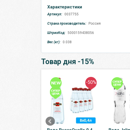
Характеристики
Артикул:
0037755
Страна производитель:
Россия
ШтрихКод:
5000159438056
Вес (кг):
0.038
Товар дня -15%
-15%
-50%