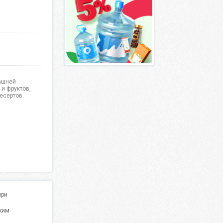
машней
 и фруктов,
есертов.
при
ким