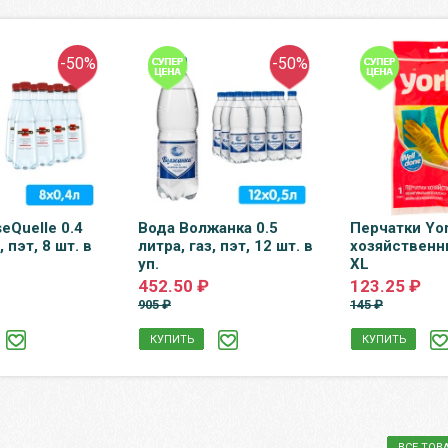
-50%
-50%
eQuelle 0.4
Вода Волжанка 0.5
Перчатки Yo
, пэт, 8 шт. в
литра, газ, пэт, 12 шт. в
хозяйственн
уп.
XL
452.50 ₽
123.25 ₽
905 ₽
145 ₽
КУПИТЬ
КУПИТЬ
ВСЕ ТОВ