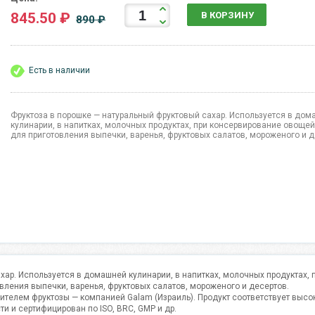
845.50 ₽
В КОРЗИНУ
890 ₽
Есть в наличии
Фруктоза в порошке — натуральный фруктовый сахар. Используется в до
кулинарии, в напитках, молочных продуктах, при консервирование овощей
для приготовления выпечки, варенья, фруктовых салатов, мороженого и д
хар. Используется в домашней кулинарии, в напитках, молочных продуктах, 
вления выпечки, варенья, фруктовых салатов, мороженого и десертов.
телем фруктозы — компанией Galam (Израиль). Продукт соответствует высо
и и сертифицирован по ISO, BRC, GMP и др.