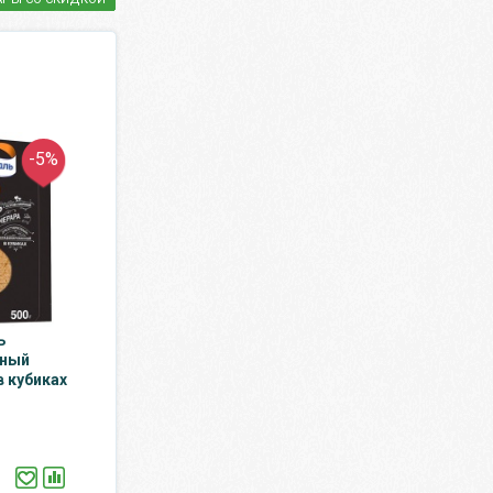
-5%
ь
нный
 кубиках