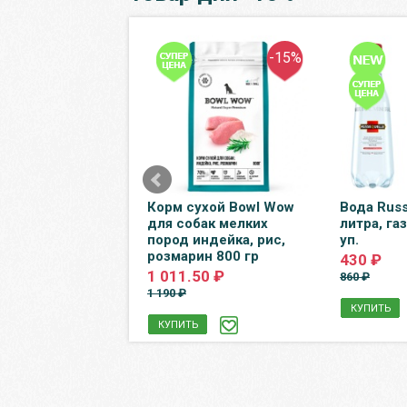
-12%
-15%
 Maimo яблоко-
Корм сухой Bowl Wow
Вода Russ
ка-кизил 0.33
для собак мелких
литра, газ
 стекло, 12 шт. в
пород индейка, рис,
уп.
розмарин 800 гр
430 ₽
.40 ₽
1 011.50 ₽
860 ₽
1 190 ₽
КУПИТЬ
Ь
КУПИТЬ