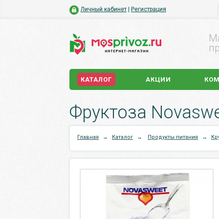
Личный кабинет
|
Регистрация
М
пр
КАТАЛОГ
АКЦИИ
КО
Фруктоза Novaswee
Главная
→
Каталог
→
Продукты питания
→
Кр