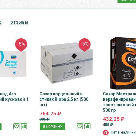
С
ОТЗЫВЫ
-5%
-5%
над Aro
Сахар порционный в
Сахар Мистрал
й кусковой 1
стиках Rioba 2,5 кг (500
нерафинирова
шт)
тростниковый в
500 гр
764.75 ₽
432.25 ₽
805 ₽
455 ₽
В КОРЗИНУ
Нет в наличии