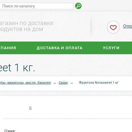
агазин по доставке
Отл
одуктов на дом
МПАНИЯ
ДОСТАВКА И ОПЛАТА
УСЛУГИ
t 1 кг.
упы, макароны, масла, бакалея
→
Сахар
→
Фруктоза Novasweet 1 кг
0
Цена: