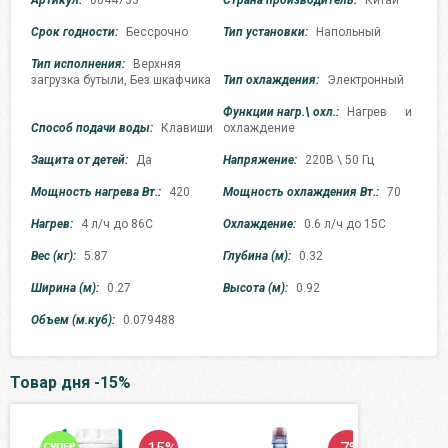
Артикул:
0044733
Страна производитель:
Китай
Срок годности:
Бессрочно
Тип установки:
Напольный
Тип исполнения:
Верхняя
загрузка бутыли, Без шкафчика
Тип охлаждения:
Электронный
Функции нагр.\ охл.:
Нагрев и
Способ подачи воды:
Клавиши
охлаждение
Защита от детей:
Да
Напряжение:
220В \ 50 Гц
Мощность нагрева Вт.:
420
Мощность охлаждения Вт.:
70
Нагрев:
4 л/ч до 86C
Охлаждение:
0.6 л/ч до 15C
Вес (кг):
5.87
Глубина (м):
0.32
Ширина (м):
0.27
Высота (м):
0.92
Объем (м.куб):
0.079488
Товар дня -15%