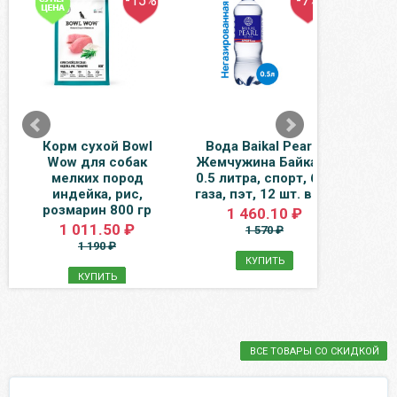
-15%
-7%
Корм сухой Bowl
Вода Baikal Pearl /
Вод
Wow для собак
Жемчужина Байкала
литр
мелких пород
0.5 литра, спорт, без
индейка, рис,
газа, пэт, 12 шт. в уп.
розмарин 800 гр
1 460.10 ₽
1 011.50 ₽
1 570 ₽
1 190 ₽
КУПИТЬ
КУПИТЬ
ВСЕ ТОВАРЫ СО СКИДКОЙ