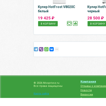
Кулер HotFrost V8020C
Кулер HotF
белый
черный
19 425 ₽
28 500 ₽
В КОРЗИНУ
В КОРЗИНУ
Компания
© 2026 Mosprivoz.ru
Все права защищены
Отзывы о компани
Новости
Карта сайта
Вакансии
Гарантия на товар
Политика конфиде