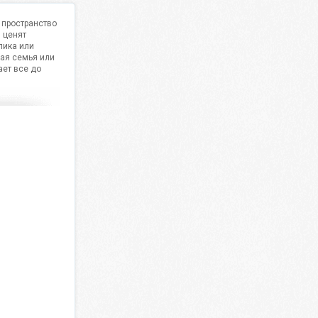
 пространство
 ценят
лика или
шая семья или
ает все до