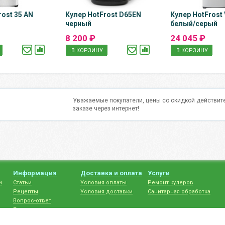
rost 35 AN
Кулер HotFrost D65EN
Кулер HotFrost
черный
белый/серый
8 200 ₽
24 045 ₽
В КОРЗИНУ
В КОРЗИНУ
Уважаемые покупатели, цены со скидкой действите
заказе через интернет!
Информация
Доставка и оплата
Услуги
и
Статьи
Условия оплаты
Ремонт кулеров
Рецепты
Условия доставки
Санитарная обработка
Вопрос-ответ
Бренды
нциальности