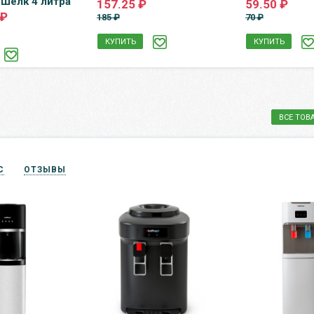
 Шёлк 4 литра
157.25 ₽
59.50 ₽
 ₽
185 ₽
70 ₽
КУПИТЬ
КУПИТЬ
ВСЕ ТОВ
С
ОТЗЫВЫ