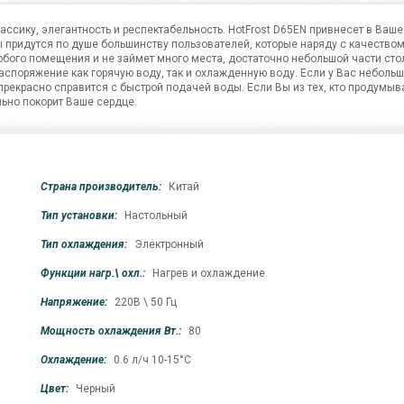
ассику, элегантность и респектабельность. HotFrost D65EN привнесет в Ваше
 придутся по душе большинству пользователей, которые наряду с качеством
юбого помещения и не займет много места, достаточно небольшой части сто
распоряжение как горячую воду, так и охлажденную воду. Если у Вас неболь
прекрасно справится с быстрой подачей воды. Если Вы из тех, кто продумыв
льно покорит Ваше сердце.
Страна производитель:
Китай
Тип установки:
Настольный
Тип охлаждения:
Электронный
Функции нагр.\ охл.:
Нагрев и охлаждение
Напряжение:
220В \ 50 Гц
Мощность охлаждения Вт.:
80
Охлаждение:
0.6 л/ч 10-15°C
Цвет:
Черный