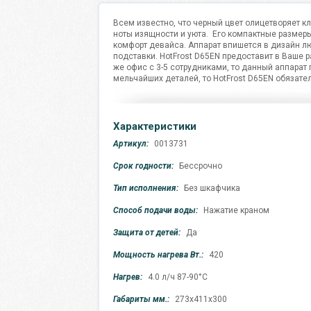
Всем известно, что черный цвет олицетворяет кл
ноты изящности и уюта. Его компактные размеры
комфорт девайса. Аппарат впишется в дизайн л
подставки. HotFrost D65EN предоставит в Ваше 
же офис с 3-5 сотрудниками, то данный аппарат 
мельчайших деталей, то HotFrost D65EN обязате
Характеристики
Артикул:
0013731
Срок годности:
Бессрочно
Тип исполнения:
Без шкафчика
Способ подачи воды:
Нажатие краном
Защита от детей:
Да
Мощность нагрева Вт.:
420
Нагрев:
4.0 л/ч 87-90°C
Габариты мм.:
273х411х300