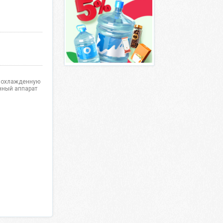
и охлажденную
анный аппарат