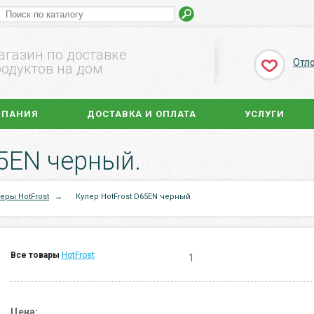
агазин по доставке
Отл
одуктов на дом
МПАНИЯ
ДОСТАВКА И ОПЛАТА
УСЛУГИ
65EN черный.
еры HotFrost
→
Кулер HotFrost D65EN черный
Все товары
HotFrost
1
Цена: