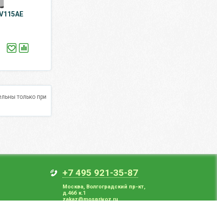
 V115AE
льны только при
+7 495 921-35-87
Москва
,
Волгоградский пр-кт,
д.46б к.1
zakaz@mosprivoz.ru
Прием заказов с 8:00 до 22:00