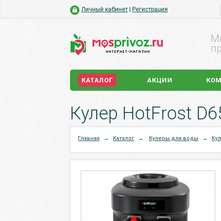
Личный кабинет
|
Регистрация
М
пр
КАТАЛОГ
АКЦИИ
КО
Кулер HotFrost D
Главная
→
Каталог
→
Кулеры для воды
→
Кул