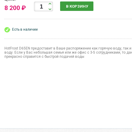
В КОРЗИНУ
8 200 ₽
Есть в наличии
HotFrost D65EN предоставит в Ваше распоряжение как горячую воду, так 
воду. Если у Вас небольшая семья или же офис с 3-5 сотрудниками, то д
прекрасно справится с быстрой подачей воды