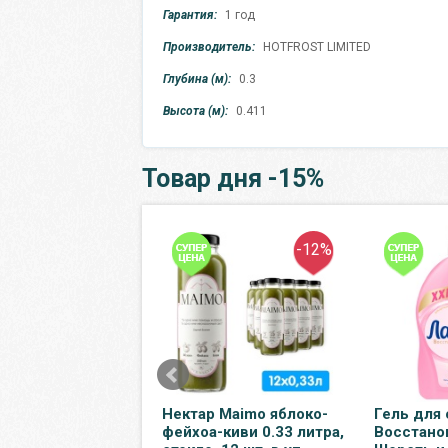
Гарантия:
1 год
Производитель:
HOTFROST LIMITED
Глубина (м):
0.3
Высота (м):
0.411
Товар дня -15%
-12%
-12%
 Maimo гранат
Нектар Maimo яблоко-
Гель для 
итра, стекло, 12
фейхоа-киви 0.33 литра,
Восстано