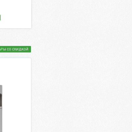
стекло, 12 шт. в 
204 ₽
1 412.40 ₽
240 ₽
1 605 ₽
КУПИТЬ
КУПИТЬ
АРЫ СО СКИДКОЙ