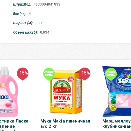
ШтрихКод:
4630004841833
Вес (кг):
4
Ширина (м):
0.273
Объем (м.куб):
0.034
-15%
-15%
стирки Ласка
Мука Makfa пшеничная
Маршмеллоу 
вление
в/с 2 кг
клубника-ван