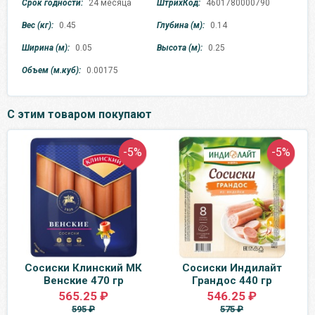
Срок годности:
24 месяца
ШтрихКод:
4601780000790
Вес (кг):
0.45
Глубина (м):
0.14
Ширина (м):
0.05
Высота (м):
0.25
Объем (м.куб):
0.00175
С этим товаром покупают
-5%
-5%
Сосиски Клинский МК
Сосиски Индилайт
Венские 470 гр
Грандос 440 гр
565.25 ₽
546.25 ₽
595 ₽
575 ₽