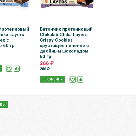
 протеиновый
Батончик протеиновый
hika Layers
Chikalab Chika Layers
ех с
Crispy Cookies
 60 гр
хрустящее печенье с
двойным шоколадом
60 гр
266 ₽
280 ₽
В КОРЗИНУ
НДЫ