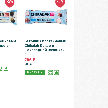
-5%
-5%
теиновый
Батончик протеиновый
нье с
Chikalab Кокос с
шоколадной начинкой
60 гр
266 ₽
280 ₽
В КОРЗИНУ