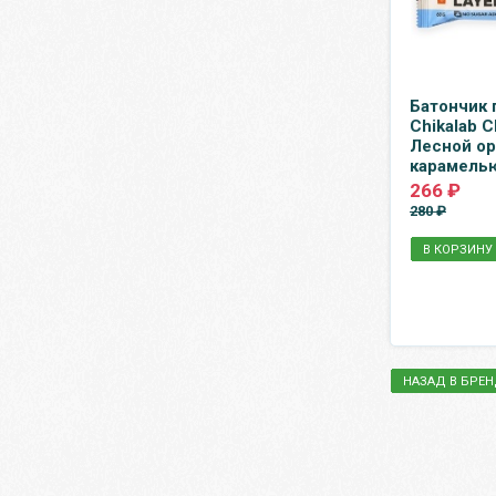
Батончик
Chikalab C
Лесной ор
карамелью
266 ₽
280 ₽
В КОРЗИНУ
НАЗАД В БРЕ