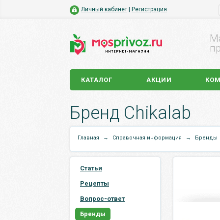
Личный кабинет
|
Регистрация
М
пр
КАТАЛОГ
АКЦИИ
КО
Бренд Chikalab
Главная
→
Справочная информация
→
Бренды
Статьи
Рецепты
Вопрос-ответ
Бренды