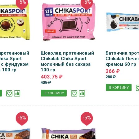
-5%
-5%
протеиновый
Шоколад протеиновый
Батончик про
hika Sport
Chikalab Chika Sport
Chikalab Пече
 с фундуком
молочный без сахара
кремом 60 гр
 100 гр
100 гр
266 ₽
403.75 ₽
280 ₽
425 ₽
В КОРЗИНУ
В КОРЗИНУ
-5%
-5%