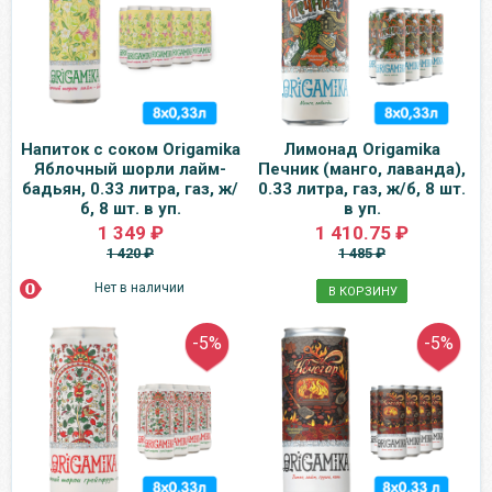
Напиток с соком Origamika
Лимонад Origamika
Яблочный шорли лайм-
Печник (манго, лаванда),
бадьян, 0.33 литра, газ, ж/
0.33 литра, газ, ж/б, 8 шт.
б, 8 шт. в уп.
в уп.
1 349 ₽
1 410.75 ₽
1 420 ₽
1 485 ₽
Нет в наличии
В КОРЗИНУ
-5%
-5%