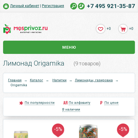
+7 495 921-35-87
Личный кабинет
|
Регистрация
+0
+0
МЕНЮ
Лимонад Origamika
(9 товаров)
Главная
→
Каталог
→
Напитки
→
Лимонады, газировка
→
Origamika
По популярности
По алфавиту
По цене
В наличии
-5%
-5%