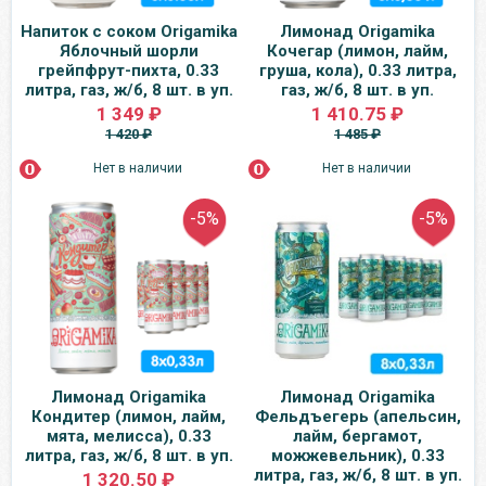
Напиток с соком Origamika
Лимонад Origamika
Яблочный шорли
Кочегар (лимон, лайм,
грейпфрут-пихта, 0.33
груша, кола), 0.33 литра,
литра, газ, ж/б, 8 шт. в уп.
газ, ж/б, 8 шт. в уп.
1 349 ₽
1 410.75 ₽
1 420 ₽
1 485 ₽
Нет в наличии
Нет в наличии
-5%
-5%
Лимонад Origamika
Лимонад Origamika
Кондитер (лимон, лайм,
Фельдъегерь (апельсин,
мята, мелисса), 0.33
лайм, бергамот,
литра, газ, ж/б, 8 шт. в уп.
можжевельник), 0.33
литра, газ, ж/б, 8 шт. в уп.
1 320.50 ₽