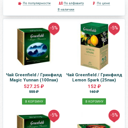
По популярности
По алфавиту
По цене
В наличии
-5%
-5%
Чай Greenfield / Гринфилд
Чай Greenfield / Гринфилд
Magic Yunnan (100пак)
Lemon Spark (25пак)
527.25 ₽
152 ₽
555 ₽
160 ₽
В КОРЗИНУ
В КОРЗИНУ
-5%
-5%