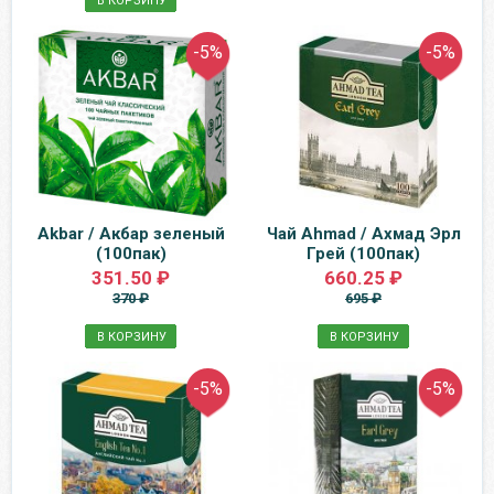
В КОРЗИНУ
-5%
-5%
Akbar / Акбар зеленый
Чай Ahmad / Ахмад Эрл
(100пак)
Грей (100пак)
351.50 ₽
660.25 ₽
370 ₽
695 ₽
В КОРЗИНУ
В КОРЗИНУ
-5%
-5%