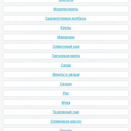
Морепродукты
Сырокопченые колбасы
Крупы
Макароны
Сливочный сыр
Гречневая крупа
Сахар
Фрукты и овощи
Овощи
Рис
Мука
Творожный сыр
Оливковое масло
Фрукты