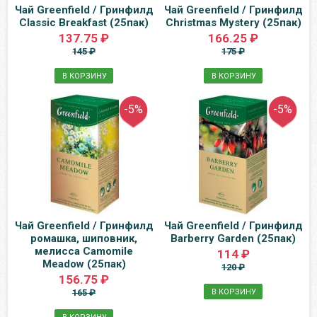
Чай Greenfield / Гринфилд
Чай Greenfield / Гринфилд
Classic Breakfast (25пак)
Christmas Mystery (25пак)
137.75 ₽
166.25 ₽
145 ₽
175 ₽
В КОРЗИНУ
В КОРЗИНУ
-5%
-5%
Чай Greenfield / Гринфилд
Чай Greenfield / Гринфилд
ромашка, шиповник,
Barberry Garden (25пак)
мелисса Camomile
114 ₽
Meadow (25пак)
120 ₽
156.75 ₽
165 ₽
В КОРЗИНУ