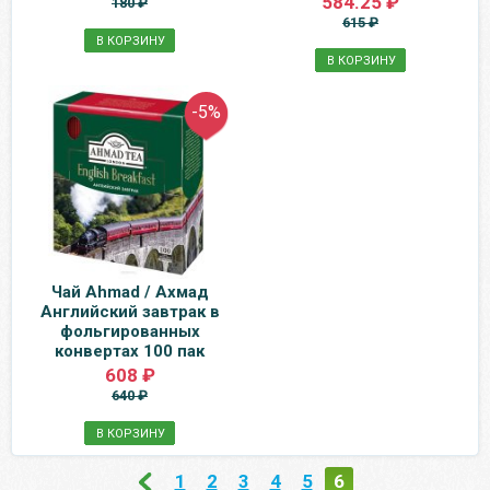
584.25 ₽
180 ₽
615 ₽
В КОРЗИНУ
В КОРЗИНУ
-5%
Чай Ahmad / Ахмад
Английский завтрак в
фольгированных
конвертах 100 пак
608 ₽
640 ₽
В КОРЗИНУ
1
2
3
4
5
6