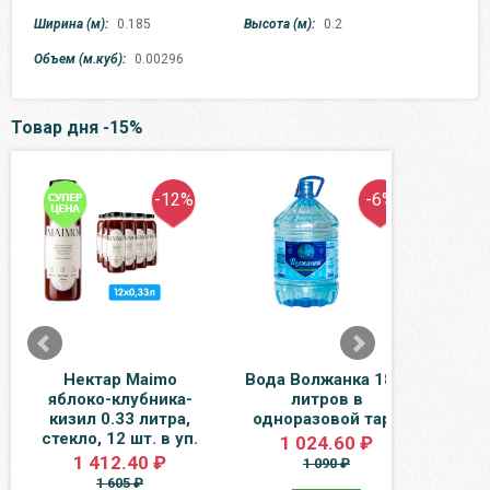
Ширина (м):
0.185
Высота (м):
0.2
Объем (м.куб):
0.00296
Товар дня -15%
-12%
-6%
Нектар Maimo
Вода Волжанка 18.9
Н
яблоко-клубника-
литров в
ябло
кизил 0.33 литра,
одноразовой таре
0.33
стекло, 12 шт. в уп.
1 024.60 ₽
1 412.40 ₽
1 090 ₽
1 605 ₽