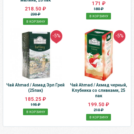
малина, 20 пак
171 ₽
218.50 ₽
180 ₽
230 ₽
В КОРЗИНУ
В КОРЗИНУ
-5%
-5%
Чай Ahmad / Ахмад Эрл Грей
Чай Ahmad / Ахмад черный,
(25пак)
Клубника со сливками, 25
пак
185.25 ₽
199.50 ₽
195 ₽
210 ₽
В КОРЗИНУ
В КОРЗИНУ