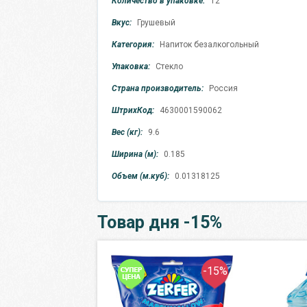
Количество в упаковке:
12
Вкус:
Грушевый
Категория:
Напиток безалкогольный
Упаковка:
Стекло
Страна производитель:
Россия
ШтрихКод:
4630001590062
Вес (кг):
9.6
Ширина (м):
0.185
Объем (м.куб):
0.01318125
Товар дня -15%
-30%
-15%