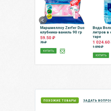
evea Crystalnaya /
Маршмеллоу Zerfer Duo
Вода Вол
Кристальная 0.5
клубника-ваниль 90 гр
литров в
 без газа, пэт, 12
таре
59.50 ₽
п.
1 024.60
70 ₽
1 090 ₽
КУПИТЬ
КУПИТЬ
Ь
ПОХОЖИЕ ТОВАРЫ
ЗАДАТЬ ВОПРО