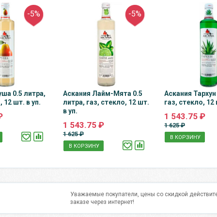
-5%
-5%
уша 0.5 литра,
Аскания Лайм-Мята 0.5
Аскания Тархун 
 12 шт. в уп.
литра, газ, стекло, 12 шт.
газ, стекло, 12 
в уп.
₽
1 543.75 ₽
1 543.75 ₽
1 625 ₽
1 625 ₽
В КОРЗИНУ
В КОРЗИНУ
Уважаемые покупатели, цены со скидкой действите
заказе через интернет!