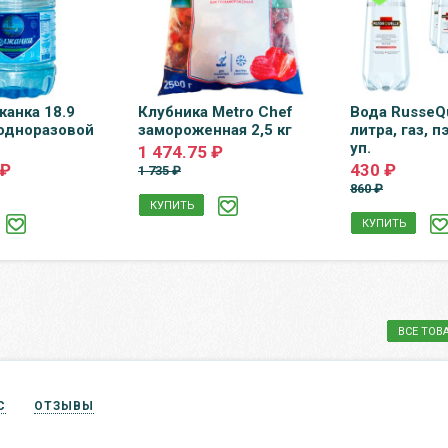
жанка 18.9
Клубника Metro Chef
Вода RusseQu
 одноразовой
замороженная 2,5 кг
литра, газ, пэ
уп.
1 474.75 ₽
 ₽
430 ₽
1 735 ₽
860 ₽
КУПИТЬ
КУПИТЬ
ВСЕ ТОВ
С
ОТЗЫВЫ