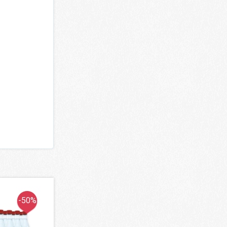
-50%
-7%