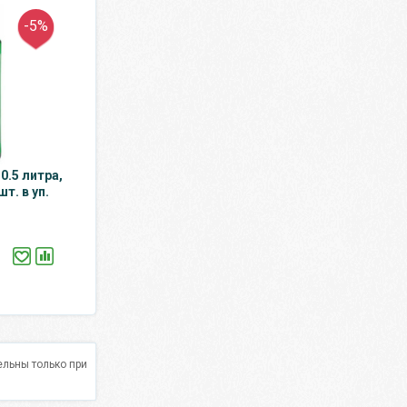
-5%
0.5 литра,
шт. в уп.
льны только при