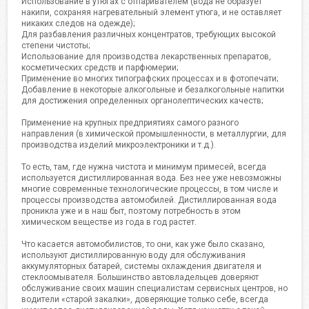
Использование в утюгах с отпаривателем (вода не образует
накипи, сохраняя нагревательный элемент утюга, и не оставляет
никаких следов на одежде);
Для разбавления различных концентратов, требующих высокой
степени чистоты;
Использование для производства лекарственных препаратов,
косметических средств и парфюмерии;
Применение во многих типографских процессах и в фотопечати;
Добавление в некоторые алкогольные и безалкогольные напитки
для достижения определенных органолептических качеств;
Применение на крупных предприятиях самого разного
направления (в химической промышленности, в металлургии, для
производства изделий микроэлектроники и т.д.).
То есть, там, где нужна чистота и минимум примесей, всегда
используется дистиллированная вода. Без нее уже невозможны
многие современные технологические процессы, в том числе и
процессы производства автомобилей. Дистиллированная вода
проникла уже и в наш быт, поэтому потребность в этом
химическом веществе из года в год растет.
Что касается автомобилистов, то они, как уже было сказано,
используют дистиллированную воду для обслуживания
аккумуляторных батарей, системы охлаждения двигателя и
стеклоомывателя. Большинство автовладельцев доверяют
обслуживание своих машин специалистам сервисных центров, но
водители «старой закалки», доверяющие только себе, всегда