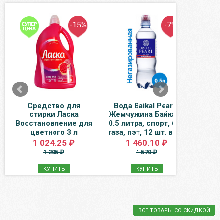
-15%
-7%
Средство для
Вода Baikal Pearl /
В
стирки Ласка
Жемчужина Байкала
Бай
Восстановление для
0.5 литра, спорт, без
газ, 
цветного 3 л
газа, пэт, 12 шт. в уп.
1 024.25 ₽
1 460.10 ₽
1 205 ₽
1 570 ₽
КУПИТЬ
КУПИТЬ
ВСЕ ТОВАРЫ СО СКИДКОЙ