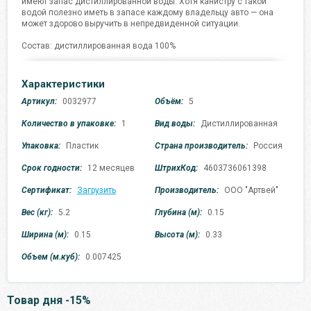
имеют запас дистиллированной воды. Хотя канистру с такой
водой полезно иметь в запасе каждому владельцу авто — она
может здорово выручить в непредвиденной ситуации.
Состав: дистиллированная вода 100%
Характеристики
Артикул:
0032977
Объём:
5
Количество в упаковке:
1
Вид воды:
Дистиллированная
Упаковка:
Пластик
Страна производитель:
Россия
Срок годности:
12 месяцев
ШтрихКод:
4603736061398
Сертификат:
Загрузить
Производитель:
ООО "Артвей"
Вес (кг):
5.2
Глубина (м):
0.15
Ширина (м):
0.15
Высота (м):
0.33
Объем (м.куб):
0.007425
Товар дня -15%