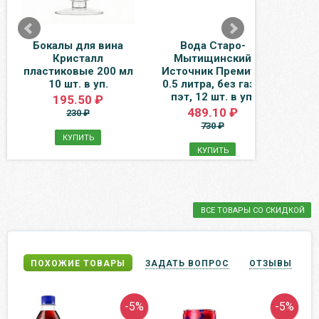
Бокалы для вина
Вода Старо-
Кристалл
Мытищинский
Crys
пластиковые 200 мл
Источник Премиум
Кр
10 шт. в уп.
0.5 литра, без газа,
литр
пэт, 12 шт. в уп.
195.50 ₽
489.10 ₽
230 ₽
730 ₽
КУПИТЬ
КУПИТЬ
ВСЕ ТОВАРЫ СО СКИДКОЙ
ПОХОЖИЕ ТОВАРЫ
ЗАДАТЬ ВОПРОС
ОТЗЫВЫ
-5%
-5%