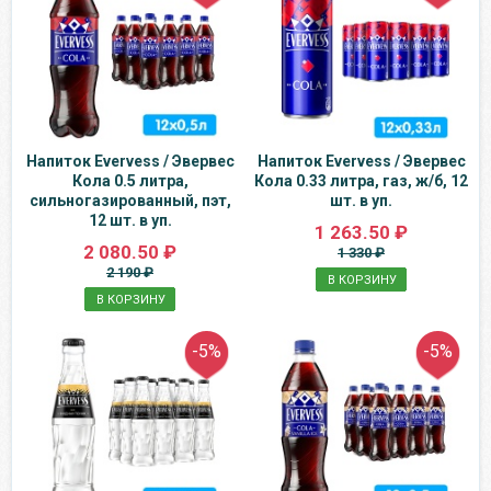
Напиток Evervess / Эвервес
Напиток Evervess / Эвервес
Кола 0.5 литра,
Кола 0.33 литра, газ, ж/б, 12
сильногазированный, пэт,
шт. в уп.
12 шт. в уп.
1 263.50 ₽
2 080.50 ₽
1 330 ₽
2 190 ₽
В КОРЗИНУ
В КОРЗИНУ
-5%
-5%