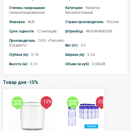
Степень газирования:
Категория:
Напиток
Сильногазированная
безалкогольный
Упаковка:
Ж/Б
Страна производитель:
Россия
Срок годности:
12 месяцев
ШтрихКод:
4600494685545
Производитель:
ООО «ПепсиКо
Холдингс»
Вес (кг):
4.2
Глубина (м):
0.18
Ширина (м):
0.24
Высота (м):
0.15
Объем (м.куб):
0.00648
Товар дня -15%
-15%
-33%