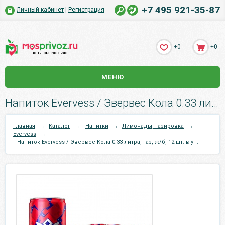
+7 495 921-35-87
Личный кабинет
|
Регистрация
+0
+0
МЕНЮ
Напиток Evervess / Эвервес Кола 0.33 литра, газ, ж/б, 12 шт. в уп..
Главная
→
Каталог
→
Напитки
→
Лимонады, газировка
→
Evervess
→
Напиток Evervess / Эвервес Кола 0.33 литра, газ, ж/б, 12 шт. в уп.