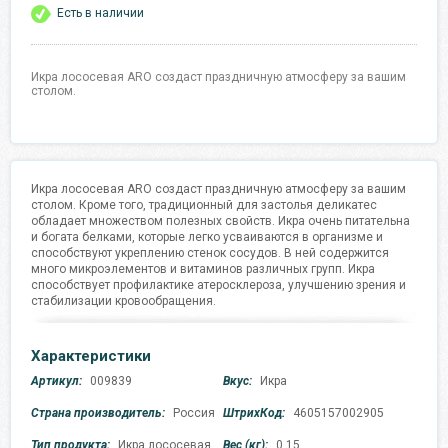
Есть в наличии
Икра лососевая ARO создаст праздничную атмосферу за вашим
столом.
Икра лососевая ARO создаст праздничную атмосферу за вашим
столом. Кроме того, традиционный для застолья деликатес
обладает множеством полезных свойств. Икра очень питательна
и богата белками, которые легко усваиваются в организме и
способствуют укреплению стенок сосудов. В ней содержится
много микроэлементов и витаминов различных групп. Икра
способствует профилактике атеросклероза, улучшению зрения и
стабилизации кровообращения.
Характеристики
Артикул:
009839
Вкус:
Икра
Страна производитель:
Россия
ШтрихКод:
4605157002905
Тип продукта:
Икра лососевая
Вес (кг):
0.15