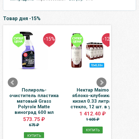
Товар дня -15%
-15%
-12%
Полироль-
Нектар Maimo
Кон
очиститель пластика
яблоко-клубника-
бел
матовый Grass
кизил 0.33 литра,
духи 
Polyrole Matte
стекло, 12 шт. в уп.
виноград 600 мл
1 412.40 ₽
573.75 ₽
1 605 ₽
675 ₽
КУПИТЬ
КУПИТЬ