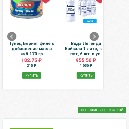
Тунец Беринг филе с
Вода Легенда
Рю
добавление масла
Байкала 1 литр, газ,
п
ж/б 170 гр
пэт, 6 шт. в уп.
проз
182.75 ₽
955.50 ₽
215 ₽
1 050 ₽
КУПИТЬ
КУПИТЬ
ВСЕ ТОВАРЫ СО СКИДКОЙ