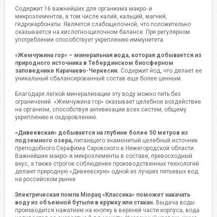
Содержит 16 важнейших для организма макро- и
микроэлементов, в том числе калий, кальций, магний,
гидрокарбонаты. Является слабощелочной, что положительно
сказывается на кислотно-щелочном балансе. При регулярном
употреблении способствует укреплению иммунитета.
«Жемчужина гор» – минеральная вода, которая добывается из
природного источника в Тебердинском биосферном
заповеднике Карачаево-Черкесии.
Содержит йод, что делает ее
уникальный сбалансированный состав еще более ценным.
Благодаря легкой минерализации эту воду можно пить без
ограничений. «Жемчужина гор» оказывает целебное воздействие
на организм, способствуя активизации всех систем, общему
укреплению и оздоровлению.
«Дивеевская» добывается на глубине более 50 метров из
подземного озера,
питающего знаменитый целебный источник
преподобного Серафима Саровского в Нижегородской области.
Важнейшие макро- и микроэлементы в составе, превосходный
вкус, а также строгое соблюдение производственных технологий
делают природную «Дивеевскую» одной из лучших питьевых вод
на российском рынке.
Электрическая помпа Miopaq «Классика» поможет накачать
воду из объемной бутыли в кружку или стакан.
Выдача воды
производится нажатием на кнопку в верхней части корпуса, вода