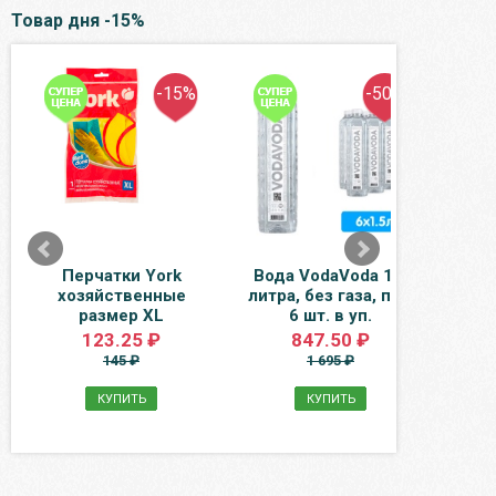
Товар дня -15%
-15%
-50%
Перчатки York
Вода VodaVoda 1,5
Бо
хозяйственные
литра, без газа, пэт,
размер XL
6 шт. в уп.
плас
123.25 ₽
847.50 ₽
145 ₽
1 695 ₽
КУПИТЬ
КУПИТЬ