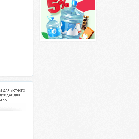
и для уютного
одойдет для
лго.