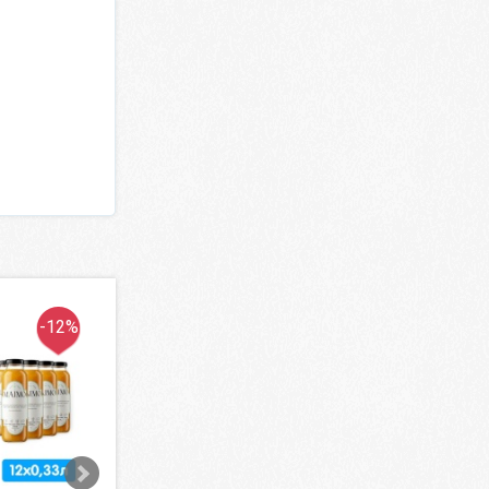
-12%
-15%