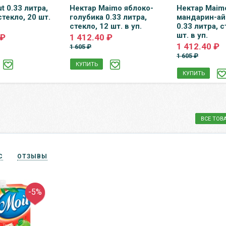
t 0.33 литра,
Нектар Maimo яблоко-
Нектар Maim
стекло, 20 шт.
голубика 0.33 литра,
мандарин-ай
стекло, 12 шт. в уп.
0.33 литра, с
шт. в уп.
 ₽
1 412.40 ₽
1 412.40 ₽
1 605 ₽
1 605 ₽
КУПИТЬ
КУПИТЬ
ВСЕ ТОВ
С
ОТЗЫВЫ
-5%