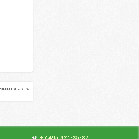
льны только при
+7 495 921-35-87