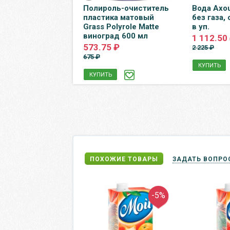
р Maimo персик
Полироль-очиститель
Вода Axou
итра, стекло, 12
пластика матовый
без газа, 
п.
Grass Polyrole Matte
в уп.
виноград 600 мл
.40 ₽
1 112.50
573.75 ₽
2 225 ₽
675 ₽
Ь
КУПИТЬ
КУПИТЬ
ПОХОЖИЕ ТОВАРЫ
ЗАДАТЬ ВОПРО
-5%