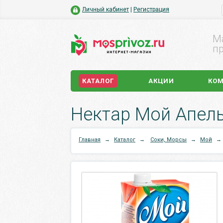
Личный кабинет
|
Регистрация
М
пр
КАТАЛОГ
АКЦИИ
КО
Нектар Мой Апель
Главная
→
Каталог
→
Соки, Морсы
→
Мой
→