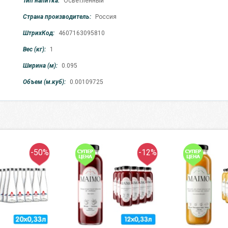
Тип напитка:
Осветленный
Страна производитель:
Россия
ШтрихКод:
4607163095810
Вес (кг):
1
Ширина (м):
0.095
Объем (м.куб):
0.00109725
-50%
-12%