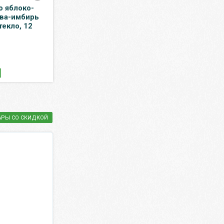
o яблоко-
Клубника Metro Chef
Вода Jaline 0.5 
ва-имбирь
замороженная 2,5 кг
газ, пэт, 12 шт. в
текло, 12
1 474.75 ₽
317.50 ₽
1 735 ₽
635 ₽
КУПИТЬ
КУПИТЬ
АРЫ СО СКИДКОЙ