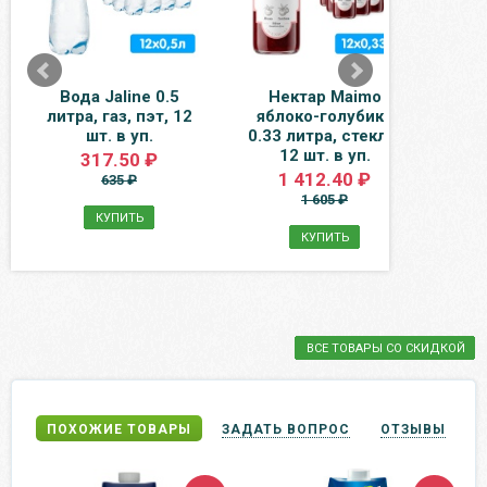
Вода Jaline 0.5
Нектар Maimo
литра, газ, пэт, 12
яблоко-голубика
очис
шт. в уп.
0.33 литра, стекло,
м
12 шт. в уп.
P
317.50 ₽
ви
1 412.40 ₽
635 ₽
1 605 ₽
КУПИТЬ
КУПИТЬ
ВСЕ ТОВАРЫ СО СКИДКОЙ
ПОХОЖИЕ ТОВАРЫ
ЗАДАТЬ ВОПРОС
ОТЗЫВЫ