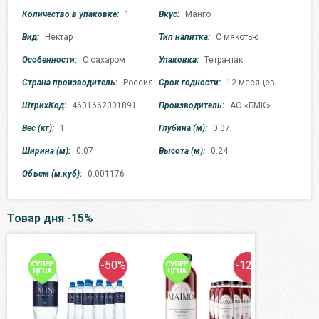
Количество в упаковке:
1
Вкус:
Манго
Вид:
Нектар
Тип напитка:
С мякотью
Особенности:
С сахаром
Упаковка:
Тетра-пак
Страна производитель:
Россия
Срок годности:
12 месяцев
ШтрихКод:
4601662001891
Производитель:
АО «БМК»
Вес (кг):
1
Глубина (м):
0.07
Ширина (м):
0.07
Высота (м):
0.24
Объем (м.куб):
0.001176
Товар дня -15%
-50%
-12%