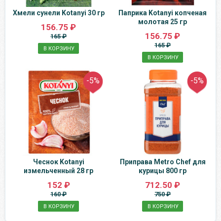
Хмели сунели Kotanyi 30 гр
Паприка Kotanyi копченая
молотая 25 гр
156.75 ₽
156.75 ₽
165 ₽
165 ₽
В КОРЗИНУ
В КОРЗИНУ
-5%
-5%
Чеснок Kotanyi
Приправа Metro Chef для
измельченный 28 гр
курицы 800 гр
152 ₽
712.50 ₽
160 ₽
750 ₽
В КОРЗИНУ
В КОРЗИНУ