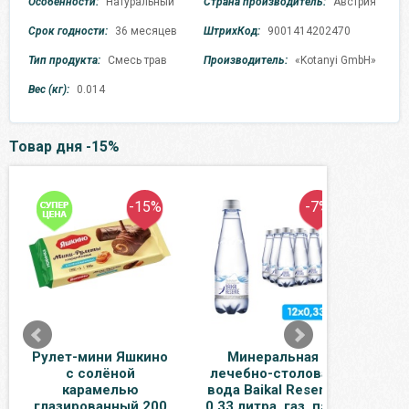
Особенности:
Натуральный
Страна производитель:
Австрия
Срок годности:
36 месяцев
ШтрихКод:
9001414202470
Тип продукта:
Смесь трав
Производитель:
«Kotanyi GmbH»
Вес (кг):
0.014
Товар дня -15%
-15%
-7%
Рулет-мини Яшкино
Минеральная
В
с солёной
лечебно-столовая
Бай
карамелью
вода Baikal Reserve
без 
глазированный 200
0.33 литра, газ, пэт,